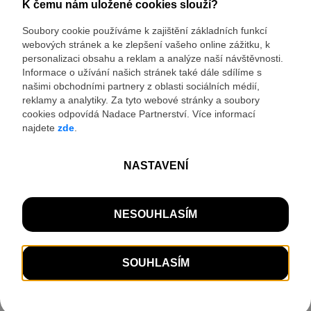
© Seznam.cz a.s. a další
Dělnická kolonie dokládá životní úroveň sklářských dělníků
z přelomu 19. a 20. století. Památkově chráněny jsou
dřevěné řadové domky č. p. 65-70. V čele kolonie najdete
samostatně stojící společnou chlebovou pec.
Dělnická kolonie dokládá životní úroveň
sklářských
Zobrazit popis