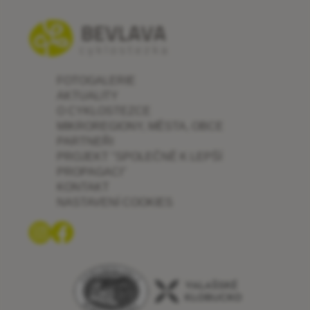
FOTOGALERIE
AKTUALITY
O CYKLOSTEZCE
MIKROREGIONY, MĚSTA, OBCE
PARTNEŘI
PROJEKT "SPOLEČNĚ K LEPŠÍ
PROPAGACI"
KONTAKT
NASTAVENÍ COOKIES