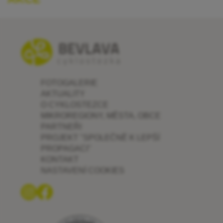
FOTOGALERIE
AKTUALITY
O CYKLOSTEZCE
MIKROREGIONY, MĚSTA, OBCE
PARTNEŘI
PROJEKT "SPOLEČNĚ K LEPŠÍ
PROPAGACI"
KONTAKT
NASTAVENÍ COOKIES