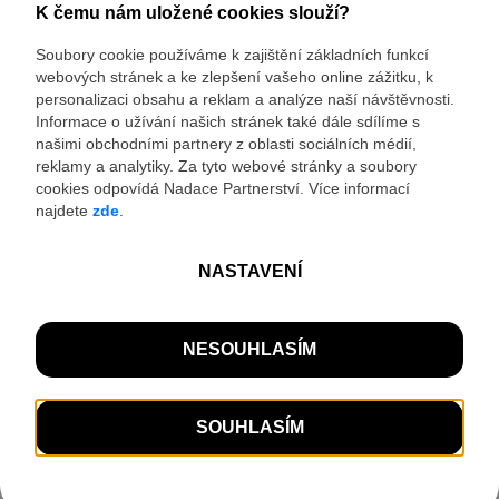
© Seznam.cz a.s. a další
Soukromá sbírka k tématu 2. světové války. Poznáte
válečné dění v obci Loučka i na Zlínsku, dále osudy
vojenských kaplanů za války i v USA, mj. Emila Josefa
Kapauna, amerického kněze s českými kořeny. Prohlídka
možná po předchozí domluvě.