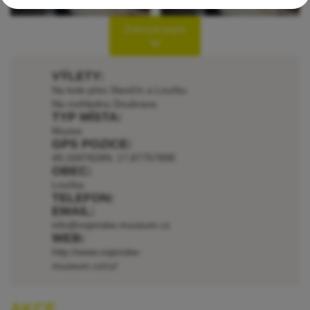
Více info najdete
zde
.
Zobrazit popis
VÝLETY:
Na kole přes Slavičín a Loučku
Na rozhlednu Doubrava
TYP MÍSTA:
Muzea
GPS POZICE:
49,1697828N; 17,8775789E
OBEC:
Loučka
TELEFON:
EMAIL:
info@vojenske-muzeum.cz
WEB:
http://www.vojenske-
muzeum.cz/cz/
AKCE