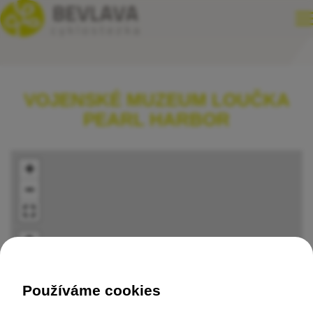
VOJENSKÉ MUZEUM LOUČKA
PEARL HARBOR
+
−